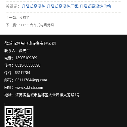
关键词：
升降式高温炉
,
升降式高温炉厂家
,
升降式高温炉价格
上一篇：没有了
下一篇：
500°C 台车式电烘烤窑
盐城市旭东电热设备有限公司
联系人：聂先生
电话：13905109269
传真：0515-88336598
Q Q：63111784
邮箱：63111784@qq.com
网址：www.xddrsb.com
地址：江苏省盐城市盐都区大众湖镇大范路1号