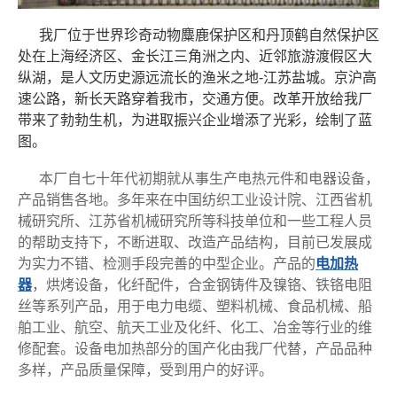
我厂位于世界珍奇动物麋鹿保护区和丹顶鹤自然保护区
处在上海经济区、金长江三角洲之内、近邻旅游渡假区大
纵湖，是人文历史源远流长的渔米之地-江苏盐城。京沪高
速公路，新长天路穿着我市，交通方便。改革开放给我厂
带来了勃勃生机，为进取振兴企业增添了光彩，绘制了蓝
图。
本厂自七十年代初期就从事生产电热元件和电器设备，
产品销售各地。多年来在中国纺织工业设计院、江西省机
械研究所、江苏省机械研究所等科技单位和一些工程人员
的帮助支持下，不断进取、改造产品结构，目前已发展成
为实力不错、检测手段完善的中型企业。产品的
电加热
器
，烘烤设备，化纤配件，合金钢铸件及镍铬、铁铬电阻
丝等系列产品，用于电力电缆、塑料机械、食品机械、船
舶工业、航空、航天工业及化纤、化工、冶金等行业的维
修配套。设备电加热部分的国产化由我厂代替，产品品种
多样，产品质量保障，受到用户的好评。